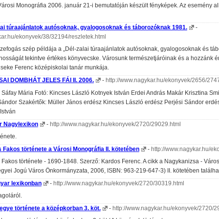
árosi Monográfia 2006. január 21-i bemutatóján készült fényképek. Az esemény al
lai túraajánlatok autósoknak, gyalogosoknak és táborozóknak 1981.
-
kar.hu/ekonyvek/38/32194/reszletek.html
szefogás szép példája a „Dél-zalai túraajánlatok autósoknak, gyalogosoknak és tá
sznosságát tekintve értékes könyvecske. Városunk természetjáróinak és a hozzánk
Cseke Ferenc középiskolai tanár munkája.
SAI DOMBHÁT JELES FÁI II. 2006.
-
http://www.nagykar.hu/ekonyvek/2656/2747
ván Sáfay Mária Fotó: Kincses László Kotnyek István Erdei András Makár Krisztina S
Sándor Szakértők: Müller János erdész Kincses László erdész Perjési Sándor erdé
István
r Nagylexikon
-
http://www.nagykar.hu/ekonyvek/2720/29029.html
ténete.
 Fakos története a Városi Monográfia II. kötetében
-
http://www.nagykar.hu/ek
 Fakos története - 1690-1848. Szerző: Kardos Ferenc. A cikk a Nagykanizsa - Váro
yei Jogú Város Önkormányzata, 2006, ISBN: 963-219-647-3) II. kötetében találhat
gyar lexikonban
-
http://www.nagykar.hu/ekonyvek/2720/30319.html
agoláról.
egye története a középkorban 3. köt.
-
http://www.nagykar.hu/ekonyvek/2720/2