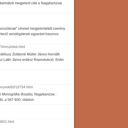
kalmából megjelent cikk a Nagykanizsai
borozóknak" címmel megjelentetett szerény
 érkező vendégeknek egyaránt hasznos
0/reszletek.html
midéliusz Zoltánné Müller János Horváth
sz Latin János erdész Reprodukció: Erdei
onyvek/60/18794.html
si Monográfia (Kiadás: Nagykanizsa :
ó, a 587-600. oldalon.
9801.html