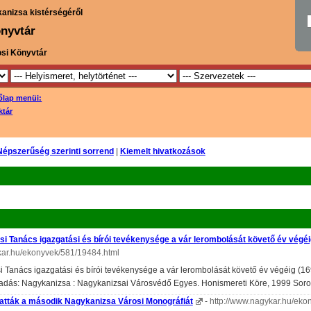
kanizsa kistérségéről
nyvtár
osi Könyvtár
őlap menüi:
ktár
Népszerűség szerinti sorrend
|
Kiemelt hivatkozások
si Tanács igazgatási és bírói tevékenysége a vár lerombolását követő év végé
kar.hu/ekonyvek/581/19484.html
i Tanács igazgatási és bírói tevékenysége a vár lerombolását követő év végéig (16
adás: Nagykanizsa : Nagykanizsai Városvédő Egyes. Honismereti Köre, 1999 Soroz
atták a második Nagykanizsa Városi Monográfiát
-
http://www.nagykar.hu/eko