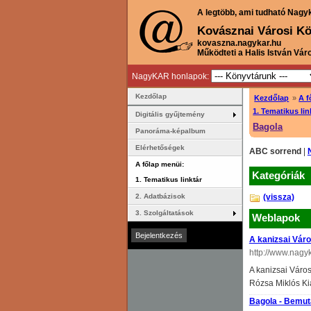
A legtöbb, ami tudható Nagy
Kovásznai Városi Kö
kovaszna.nagykar.hu
Működteti a Halis István Vár
NagyKAR honlapok:
Kezdőlap
Kezdőlap
»
A f
1. Tematikus lin
Digitális gyűjtemény
Bagola
Panoráma-képalbum
Elérhetőségek
ABC sorrend
|
A főlap menüi:
Kategóriák
1. Tematikus linktár
(vissza)
2. Adatbázisok
3. Szolgáltatások
Weblapok
A kanizsai Váro
http://www.nagy
A kanizsai Város
Rózsa Miklós Ki
Bagola - Bemut