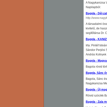
A Nagykanizsa V
Napilapból:
Bagola - Dél-za
http://www.nagy
A társadalmi ös
kivitelű, de ha
segítőtársa Dr. 
Bagola - KANIZ
Irta: Pintéf Ist
Sándor Perjési 
András Kotnyek 
Bagola - Magya
Bagola rövid tör
Bagola, Sánc és
Bagola, Sánc és
Nagykanizsa Meg
Bagola - Új ma
Rövid szócikk B
Bagola - Zala m