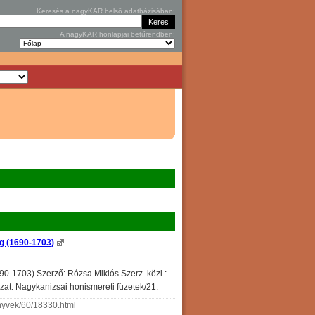
Keresés a nagyKAR belső adatbázisában:
A nagyKAR honlapjai betűrendben:
ig (1690-1703)
-
90-1703) Szerző: Rózsa Miklós Szerz. közl.:
at: Nagykanizsai honismereti füzetek/21.
nyvek/60/18330.html