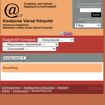
A legtöbb, ami tudható
Keresés a nagyKAR
Nagykanizsa kistérségéről
belső adatbázisában:
A nagyKAR honlapjai
Kovásznai Városi Könyvtár
betűrendben:
kovaszna.nagykar.hu
Működteti a Halis István Városi Könyvtár
Súgó
NagyKAR honlapok:
Honlap menü ▼
Kezdőlap
Elérhetőségek
Adatkezelési tájékoztató
Webhely
térkép
Impresszum
$footerHelpLink